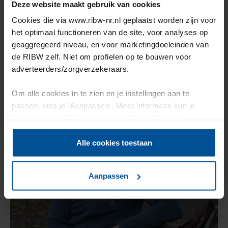
Deze website maakt gebruik van cookies
Locaties
Cookies die via www.ribw-nr.nl geplaatst worden zijn voor
het optimaal functioneren van de site, voor analyses op
geaggregeerd niveau, en voor marketingdoeleinden van
de RIBW zelf. Niet om profielen op te bouwen voor
adverteerders/zorgverzekeraars.
Om alle cookies in te zien en je instellingen aan te
passen, kies je 'Aanpassen'. Meer informatie kun je
lezen in onze
disclaimer-
en
cookieverklaring
.
Alle cookies toestaan
Bestuur en
Aanpassen
Toezicht