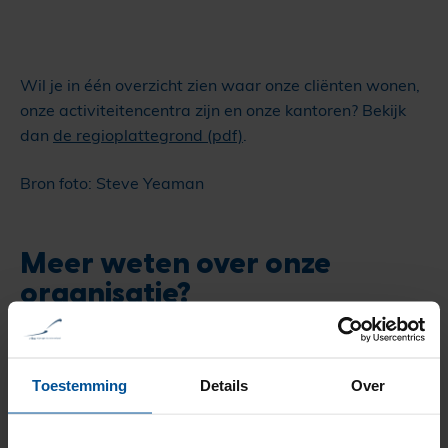
Wil je in één overzicht zien waar onze cliënten wonen,
onze activiteitencentra zijn en onze kantoren? Bekijk
dan
de regioplattegrond (pdf)
.
Bron foto: Steve Yeaman
Meer weten over onze
organisatie?
Toestemming
Details
Over