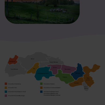
Buren
Culemborg
Neder-Betuwe
Druten
Tiel
Beuningen
West Betuwe
Nijmegen
West Maas en Waal
Wijchen
Berg
en Dal
Heumen
Wooncirkel Culemborg
Wooncirkel Wijchen
Mook en
Wooncirkel Tiel
Wooncirkel Groesbeek/Malden
Middelaar
Wooncirkel West Maas en Waal
Wooncirkel Nijmegen West
Wooncirkel Nijmegen Zuid
Wooncirkel Nijmegen Centraal
Wooncirkel Druten/Beuningen