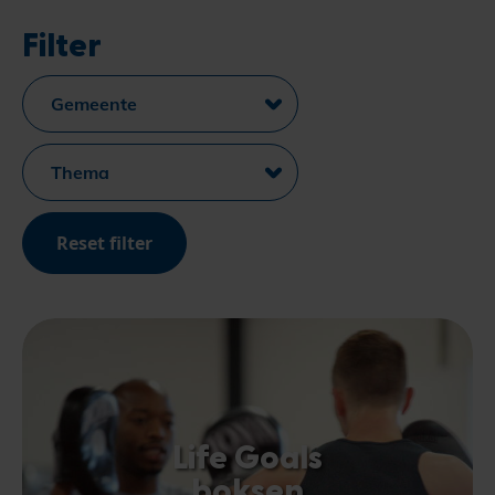
Filter
Reset filter
Life Goals
boksen