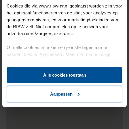
RIBW
Cookies die via www.ribw-nr.nl geplaatst worden zijn voor
Zwemmen
het optimaal functioneren van de site, voor analyses op
geaggregeerd niveau, en voor marketingdoeleinden van
de RIBW zelf. Niet om profielen op te bouwen voor
adverteerders/zorgverzekeraars.
Om alle cookies in te zien en je instellingen aan te
passen, kies je 'Aanpassen'. Meer informatie kun je
Leefstijl op de kaart
lezen in onze
disclaimer-
en
cookieverklaring
.
Alle cookies toestaan
Aanpassen