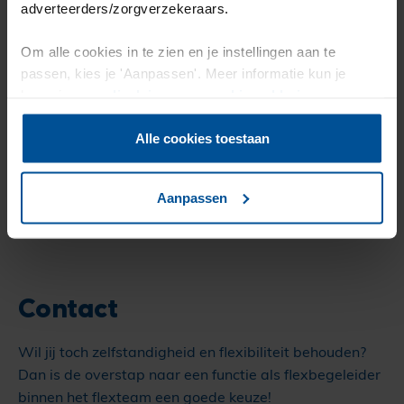
adverteerders/zorgverzekeraars.
Om alle cookies in te zien en je instellingen aan te
passen, kies je 'Aanpassen'. Meer informatie kun je
lezen in onze
disclaimer-
en
cookieverklaring
.
Alle cookies toestaan
Aanpassen
Contact
Wil jij toch zelfstandigheid en flexibiliteit behouden?
Dan is de overstap naar een functie als flexbegeleider
binnen het flexteam een goede keuze!