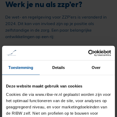
Werk je nu als zzp’er?
De wet- en regelgeving voor ZZP’ers is veranderd in
2024. Dit kan van invloed zijn op je positie als
zelfstandige in de zorg. Een paar belangrijke
ontwikkelingen op een rij:
De Belastingdienst gaat scherper handhaven op
schijnzelfstandigheid. Dit kan gevolgen hebben voor
jouw opdrachtgevers én jouzelf.
Een verplichte arbeidsongeschiktheidsverzekering
Toestemming
Details
Over
(AOV) is in voorbereiding.
De zelfstandigenaftrek daalt elk jaar.
Deze website maakt gebruik van cookies
Ook de mkb-winstvrijstelling wordt verlaagd: van
14% naar 12,7%.
Cookies die via www.ribw-nr.nl geplaatst worden zijn voor
Als je in de zorg werkt, moet je (ook als zzp’er)
het optimaal functioneren van de site, voor analyses op
voldoen aan de eisen van de Wkkgz.
geaggregeerd niveau, en voor marketingdoeleinden van
de RIBW zelf. Niet om profielen op te bouwen voor