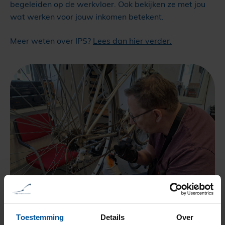
begeleiden op de werkvloer. Ook bekijken ze met jou
wat werken voor jouw inkomen betekent.
Meer weten over IPS?
Lees dan hier verder.
Toestemming
Details
Over