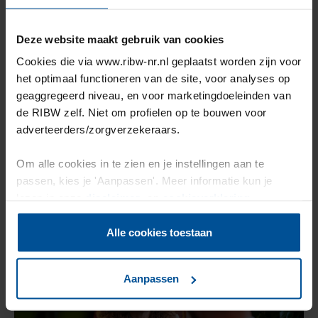
Deze website maakt gebruik van cookies
Jobcoaching
Cookies die via www.ribw-nr.nl geplaatst worden zijn voor
het optimaal functioneren van de site, voor analyses op
Ben je aan het werk, maar heb je daarbij hulp nodig?
geaggregeerd niveau, en voor marketingdoeleinden van
Dan kun je jobcoaching aanvragen. Een jobcoach kijkt
de RIBW zelf. Niet om profielen op te bouwen voor
samen met jou wat nodig is om jou zo goed mogelijk te
adverteerders/zorgverzekeraars.
laten functioneren en je prettig te voelen op je
werkplek. Jobcoaching vindt altijd plaats in nauwe
Om alle cookies in te zien en je instellingen aan te
samenwerking met de werkgever.
passen, kies je 'Aanpassen'. Meer informatie kun je
lezen in onze
disclaimer-
en
cookieverklaring
.
Meer weten over Jobcoaching?
Lees dan hier verder
.
Alle cookies toestaan
Aanpassen