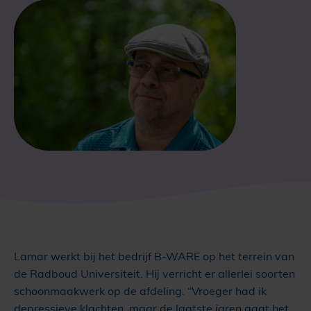
Lamar werkt bij het bedrijf B-WARE op het terrein van
de Radboud Universiteit. Hij verricht er allerlei soorten
schoonmaakwerk op de afdeling. “Vroeger had ik
depressieve klachten, maar de laatste jaren gaat het