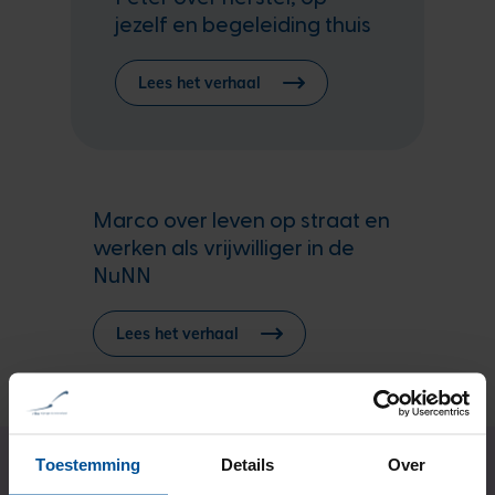
jezelf en begeleiding thuis
Lees het verhaal
Marco over leven op straat en
werken als vrijwilliger in de
NuNN
Lees het verhaal
Toestemming
Details
Over