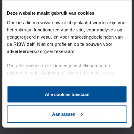
Wil jij ook onze
Deze website maakt gebruik van cookies
ondersteuning?
Cookies die via www.ribw-nr.nl geplaatst worden zijn voor
het optimaal functioneren van de site, voor analyses op
geaggregeerd niveau, en voor marketingdoeleinden van
de RIBW zelf. Niet om profielen op te bouwen voor
Kijk dan op de aanmeldpagina welke stappen je kan
adverteerders/zorgverzekeraars.
zetten.
Of neem contact met ons op als je vragen hebt.
Om alle cookies in te zien en je instellingen aan te
passen, kies je 'Aanpassen'. Meer informatie kun je
Bijvoorbeeld over onze begeleiding naar herstel.
lezen in onze
disclaimer-
en
cookieverklaring
.
Alle cookies toestaan
Hoe meld ik me aan?
Aanpassen
Of neem contact met ons op