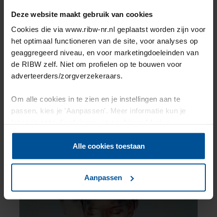
Deze website maakt gebruik van cookies
Cookies die via www.ribw-nr.nl geplaatst worden zijn voor
het optimaal functioneren van de site, voor analyses op
Studenten ROC Nijmegen zetten
geaggregeerd niveau, en voor marketingdoeleinden van
zich in voor bezoekers van de NUNN
de RIBW zelf. Niet om profielen op te bouwen voor
adverteerders/zorgverzekeraars.
5 min
Om alle cookies in te zien en je instellingen aan te
passen, kies je 'Aanpassen'. Meer informatie kun je
Artikel lezen
lezen in onze
disclaimer-
en
cookieverklaring
.
Alle cookies toestaan
Aanpassen