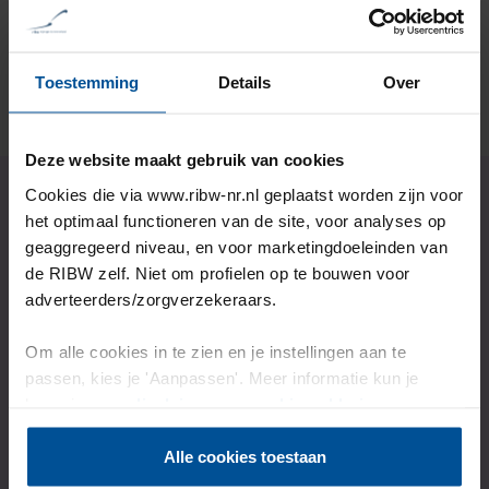
Lees het verhaal
Toestemming
Details
Over
Deze website maakt gebruik van cookies
Cookies die via www.ribw-nr.nl geplaatst worden zijn voor
het optimaal functioneren van de site, voor analyses op
Wil jij ook onze
geaggregeerd niveau, en voor marketingdoeleinden van
de RIBW zelf. Niet om profielen op te bouwen voor
ondersteuning?
adverteerders/zorgverzekeraars.
Om alle cookies in te zien en je instellingen aan te
passen, kies je 'Aanpassen'. Meer informatie kun je
Kijk dan op de aanmeldpagina welke stappen je kan
lezen in onze
disclaimer-
en
cookieverklaring
.
zetten.
Alle cookies toestaan
Of neem contact met ons op als je vragen hebt.