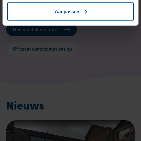
Bijvoorbeeld over onze begeleiding naar herstel.
Aanpassen
Hoe meld ik me aan?
Of neem contact met ons op
Nieuws