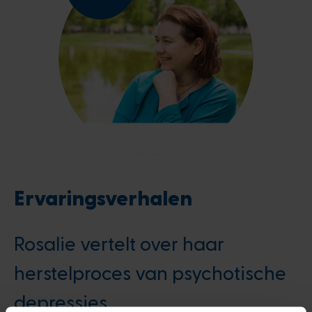
Ervaringsverhalen
Rosalie vertelt over haar
herstelproces van psychotische
depressies