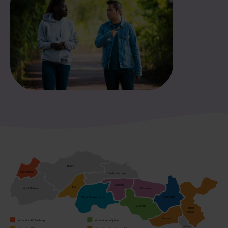
Buren
Culemborg
Neder-Betuwe
Druten
Tiel
Beuningen
West Betuwe
Nijmegen
West Maas en Waal
Wijchen
Berg
en Dal
Heumen
Wooncirkel Culemborg
Wooncirkel Wijchen
Mook en