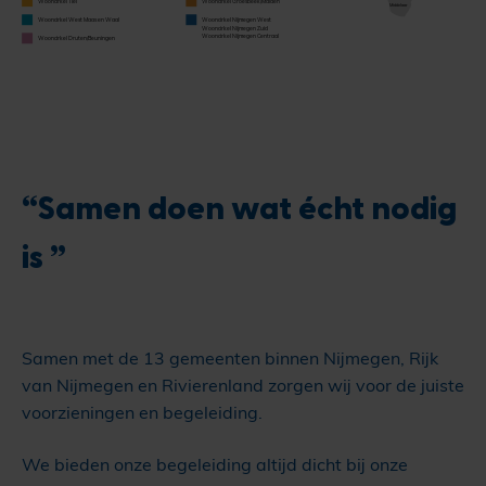
Wooncirkel Tiel
Wooncirkel Groesbeek/Malden
Middelaar
Wooncirkel West Maas en Waal
Wooncirkel Nijmegen West
Wooncirkel Nijmegen Zuid
Wooncirkel Nijmegen Centraal
Wooncirkel Druten/Beuningen
“Samen doen wat écht nodig
is ”
Samen met de 13 gemeenten binnen Nijmegen, Rijk
van Nijmegen en Rivierenland zorgen wij voor de juiste
voorzieningen en begeleiding.
We bieden onze begeleiding altijd dicht bij onze