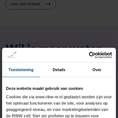
Lees het verhaal
Wil je meer weten
over de RIBW?
Toestemming
Details
Over
Neem dan contact met ons op. Op de aanmeldpagina
Deze website maakt gebruik van cookies
vind je welke stappen een cliënt
kan zetten om zich aan te melden voor onze
Cookies die via www.ribw-nr.nl geplaatst worden zijn voor
begeleiding.
het optimaal functioneren van de site, voor analyses op
geaggregeerd niveau, en voor marketingdoeleinden van
de RIBW zelf. Niet om profielen op te bouwen voor