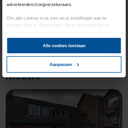
adverteerders/zorgverzekeraars.
Hoe meld ik me aan?
Om alle cookies in te zien en je instellingen aan te
Of neem contact met ons op
passen, kies je 'Aanpassen'. Meer informatie kun je
lezen in onze
disclaimer-
en
cookieverklaring
.
Alle cookies toestaan
Aanpassen
Nieuws