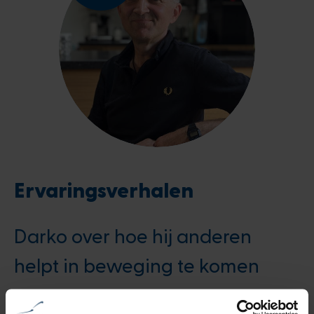
Ervaringsverhalen
Darko over hoe hij anderen
helpt in beweging te komen