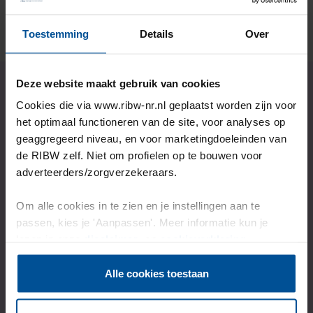
Lees het verhaal
Toestemming
Details
Over
Deze website maakt gebruik van cookies
Cookies die via www.ribw-nr.nl geplaatst worden zijn voor
Wil jij ook onze
het optimaal functioneren van de site, voor analyses op
ondersteuning?
geaggregeerd niveau, en voor marketingdoeleinden van
de RIBW zelf. Niet om profielen op te bouwen voor
adverteerders/zorgverzekeraars.
Om alle cookies in te zien en je instellingen aan te
Kijk dan op de aanmeldpagina welke stappen je kan
passen, kies je 'Aanpassen'. Meer informatie kun je
zetten.
lezen in onze
disclaimer-
en
cookieverklaring
.
Of neem contact met ons op als je vragen hebt.
Alle cookies toestaan
Bijvoorbeeld over onze begeleiding naar herstel.