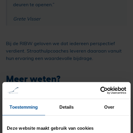
deuren te openen.”
Grete Visser
Bij de RIBW geloven we dat iedereen perspectief
verdient. Straathulpcoaches leveren daaraan vanuit
hun ervaring een waardevolle bijdrage.
Meer weten?
Wil je meer weten over deze pilot? Neem dan gerust
contact met ons op via
info@ribw-nr.nl
.
Toestemming
Details
Over
Bron: Nijmegen.nl
Deze website maakt gebruik van cookies