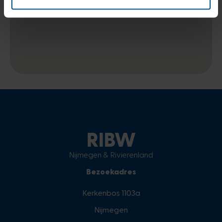
RIBW
Nijmegen & Rivierenland
Bezoekadres
Kerkenbos 1103a
Nijmegen