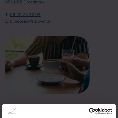
6561 BZ Groesbeek
T:
06 29 73 32 93
E:
b.mooren@ribw-nr.nl