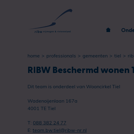
Onde
home
professionals
gemeenten
tiel
ribw
RIBW Beschermd wonen T
Dit team is onderdeel van Wooncirkel Tiel
Wadenoijenlaan 167a
4001 TE Tiel
T:
088 382 24 77
E:
team.bw.tiel@ribw-nr.nl