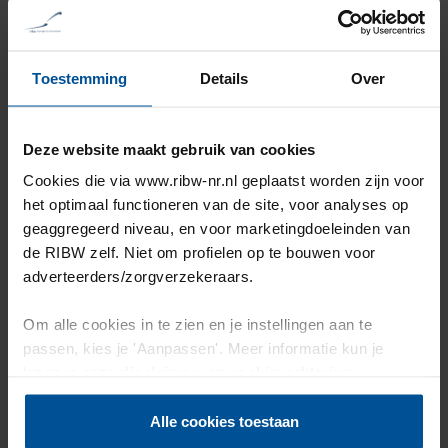
inzicht kunt organiseren. We investeren graag in jouw
groei, zowel persoonlijk als professioneel. Je krijgt
volop mogelijkheden voor deskundigheidsbevordering
en intervisie. Met toegang tot onze uitgebreide online
Toestemming
Details
Over
leeromgeving sta jij altijd sterk in je ontwikkeling.
Deze website maakt gebruik van cookies
Daarnaast zorgen we dat jij op meerdere manieren
gebruik kunt maken van onze mogelijkheden:
Cookies die via www.ribw-nr.nl geplaatst worden zijn voor
Eindejaarsuitkering:
het optimaal functioneren van de site, voor analyses op
Je ontvangt een eindejaarsuitkering, dat is
geaggregeerd niveau, en voor marketingdoeleinden van
ongeveer een bruto maandsalaris extra!
de RIBW zelf. Niet om profielen op te bouwen voor
Levensfaseuren:
adverteerders/zorgverzekeraars.
Naast je vakantieuren krijg je extra levensfaseuren
Om alle cookies in te zien en je instellingen aan te
die je kunt inzetten wanneer het jou uitkomt, zodat
passen, kies je 'Aanpassen'. Meer informatie kun je
werk en privé in balans blijven.
lezen in onze
disclaimer-
en
cookieverklaring
.
Pensioenregeling:
We investeren samen met jou in een goed pensioen;
Alle cookies toestaan
naast jouw bijdrage dragen wij hier ook