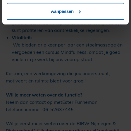
maandelijks aan bij.
Fiscale voordelen:
Aanpassen
Of je nu sport, op je (elektrische) fiets naar werk
gaat, of een nieuwe laptop of mobiel nodig hebt, je
kunt profiteren van aantrekkelijke regelingen.
Vitaliteit:
We bieden drie keer per jaar een stoelmassage én
vergoeden een cursus Mindfulness, omdat je goed
voelen in je werk bij ons voorop staat.
Kortom, een werkomgeving die jou ondersteunt,
motiveert én ruimte biedt voor groei!
Wil je meer weten over de functie?
Neem dan contact op metEster Funneman,
telefoonnummer 06-52637445.
Wil je eerst meer weten over de RIBW Nijmegen &
Rivierenland? Kijk dan op
www.ribw-nr.nl/werkenbij