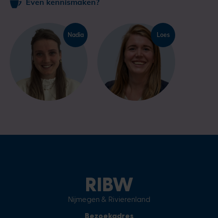
Even kennismaken?
Nadia
Loes
RIBW
Nijmegen & Rivierenland
Bezoekadres