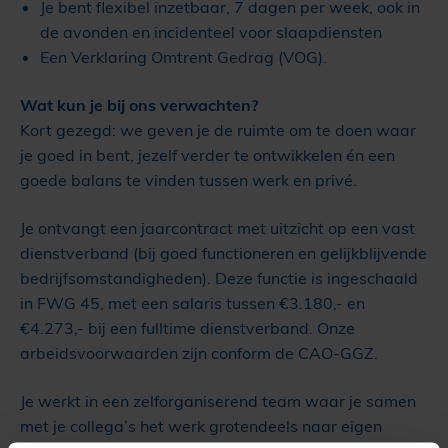
Je bent flexibel inzetbaar, 7 dagen per week, ook in
de avonden en incidenteel voor slaapdiensten
Een Verklaring Omtrent Gedrag (VOG).
Wat kun je bij ons verwachten?
Kort gezegd: we geven je de ruimte om te doen waar
je goed in bent, jezelf verder te ontwikkelen én een
goede balans te vinden tussen werk en privé.
Je ontvangt een jaarcontract met uitzicht op een vast
dienstverband (bij goed functioneren en gelijkblijvende
bedrijfsomstandigheden). Deze functie is ingeschaald
in FWG 45, met een salaris tussen €3.180,- en
€4.273,- bij een fulltime dienstverband. Onze
arbeidsvoorwaarden zijn conform de CAO-GGZ.
Je werkt in een zelforganiserend team waar je samen
met je collega’s het werk grotendeels naar eigen