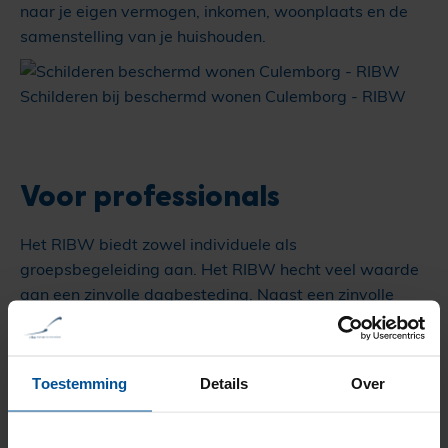
naar je eigen vermogen, inkomen, woonplaats en de
samenstelling van je huishouden.
Schilderen bij beschermd wonen Culemborg - RIBW
Voor professionals
Het RIBW biedt zowel individuele als
groepsbegeleiding aan. Het RIBW hecht veel waarde
aan een zinvolle dagbesteding. Naast een zinvolle
dagbesteding kunnen onze cliënten gebruik maken
van 24-uurs beschik- en bereikbaarheid. Het
beschermd product (licht, middel, zwaar of intensief)
Toestemming
Details
Over
wordt in acht genomen bij het kiezen van de meest
geschikte woonvorm voor al onze cliënten. Op de
pagina
voor professionals
is hier meer informatie over