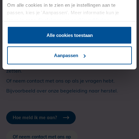
Om alle cookies in te zien en je instellingen aan te
passen, kies je 'Aanpassen'. Meer informatie kun je
Wil jij ook onze
lezen in onze
disclaimer-
en
cookieverklaring
.
ondersteuning?
Alle cookies toestaan
Aanpassen
Kijk dan op de aanmeldpagina welke stappen je kan
zetten.
Of neem contact met ons op als je vragen hebt.
Bijvoorbeeld over onze begeleiding naar herstel.
Hoe meld ik me aan?
Of neem contact met ons op