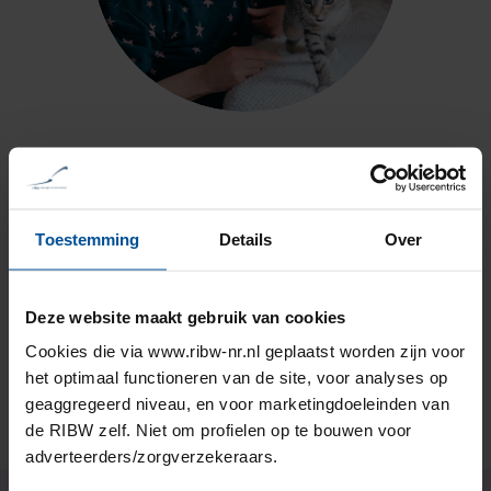
Ervaringsverhalen
Toestemming
Details
Over
Lilian over stemmen horen en
haar bucketlist
Deze website maakt gebruik van cookies
Cookies die via www.ribw-nr.nl geplaatst worden zijn voor
Lees het verhaal
het optimaal functioneren van de site, voor analyses op
geaggregeerd niveau, en voor marketingdoeleinden van
de RIBW zelf. Niet om profielen op te bouwen voor
adverteerders/zorgverzekeraars.