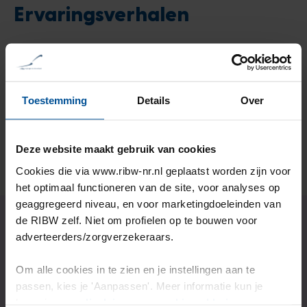
Ervaringsverhalen
Robert vertelt over structuur &
zelfvertrouwen door IPS
Toestemming
Details
Over
Lees het verhaal
Deze website maakt gebruik van cookies
Cookies die via www.ribw-nr.nl geplaatst worden zijn voor
het optimaal functioneren van de site, voor analyses op
geaggregeerd niveau, en voor marketingdoeleinden van
de RIBW zelf. Niet om profielen op te bouwen voor
adverteerders/zorgverzekeraars.
Wil jij ook onze
Om alle cookies in te zien en je instellingen aan te
ondersteuning?
passen, kies je 'Aanpassen'. Meer informatie kun je
lezen in onze
disclaimer-
en
cookieverklaring
.