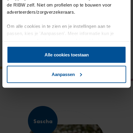
de RIBW zelf. Niet om profielen op te bouwen voor
adverteerders/zorgverzekeraars.
Om alle cookies in te zien en je instellingen aan te
passen, kies je 'Aanpassen'. Meer informatie kun je
lezen in onze
disclaimer-
en
cookieverklaring
.
andere interessante
participatiemogelijkheden
Alle cookies toestaan
Aanpassen
Sascha