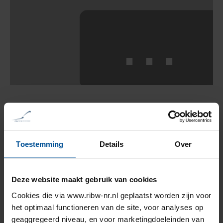
⋯
Gegevens
Toestemming
Details
Over
LUMEN Vrijplaats voor Herstel
Kerkenbos 1103a
6546 BC Nijmegen
Deze website maakt gebruik van cookies
T:
06 15 48 21 93 | 088 382 24 51
Cookies die via www.ribw-nr.nl geplaatst worden zijn voor
E:
lumen@ribw-nr.nl
het optimaal functioneren van de site, voor analyses op
geaggregeerd niveau, en voor marketingdoeleinden van