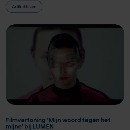
Artikel lezen
Filmvertoning ‘Mijn woord tegen het
mijne’ bij LUMEN