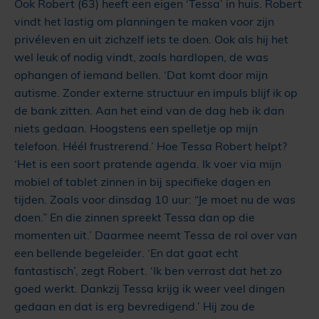
Ook Robert (63) heeft een eigen ‘Tessa’ in huis. Robert
vindt het lastig om planningen te maken voor zijn
privéleven en uit zichzelf iets te doen. Ook als hij het
wel leuk of nodig vindt, zoals hardlopen, de was
ophangen of iemand bellen. ‘Dat komt door mijn
autisme. Zonder externe structuur en impuls blijf ik op
de bank zitten. Aan het eind van de dag heb ik dan
niets gedaan. Hoogstens een spelletje op mijn
telefoon. Héél frustrerend.’ Hoe Tessa Robert helpt?
‘Het is een soort pratende agenda. Ik voer via mijn
mobiel of tablet zinnen in bij specifieke dagen en
tijden. Zoals voor dinsdag 10 uur: “Je moet nu de was
doen.” En die zinnen spreekt Tessa dan op die
momenten uit.’ Daarmee neemt Tessa de rol over van
een bellende begeleider. ‘En dat gaat echt
fantastisch’, zegt Robert. ‘Ik ben verrast dat het zo
goed werkt. Dankzij Tessa krijg ik weer veel dingen
gedaan en dat is erg bevredigend.’ Hij zou de