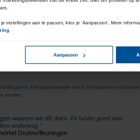
roefwooncirkels zijn hoopvol. Medewer- kers voelen zich me
rzichtig meer maatwerk, minder afhankelijkheid van één vas
ars.
 je instellingen aan te passen, kies je 'Aanpassen'. Meer informa
ring
.
Aanpassen
A
racht geven. Een gezamenlijke lunch. Een spontaan initiatief. 
we samen.