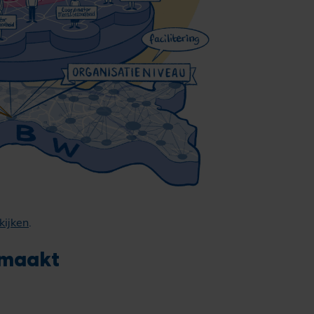
kijken
.
 maakt