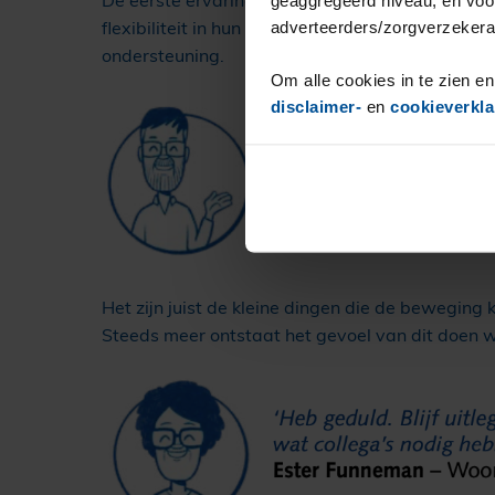
De eerste ervaringen met de in 2024 gestarte p
flexibiliteit in hun werk. Cliënten ervaren voo
adverteerders/zorgverzekera
ondersteuning.
Om alle cookies in te zien en
disclaimer-
en
cookieverkla
Het zijn juist de kleine dingen die de beweging k
Steeds meer ontstaat het gevoel van dit doen 