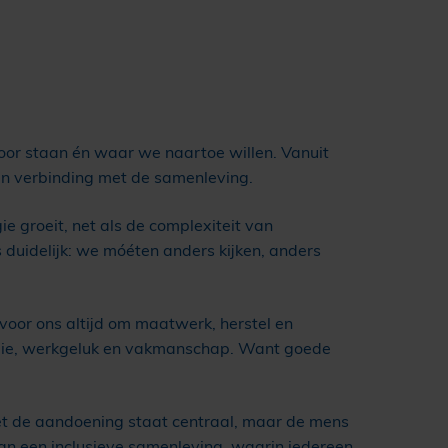
oor staan én waar we naartoe willen. Vanuit
in verbinding met de samenleving.
e groeit, net als de complexiteit van
duidelijk: we móéten anders kijken, anders
oor ons altijd om maatwerk, herstel en
ologie, werkgeluk en vakmanschap. Want goede
iet de aandoening staat centraal, maar de mens
aan een inclusieve samenleving, waarin iedereen