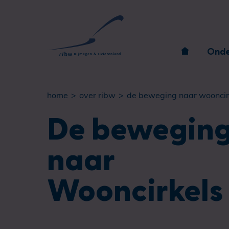
Onde
home
over ribw
de beweging naar wooncirkels: van i
De bewegin
naar
Wooncirkels