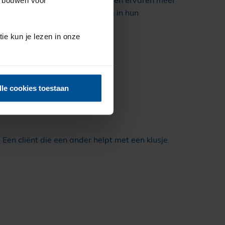
er verbonden, leren van elkaar en ervaren meer
te begeleider en meer samenhang in hun
tie kun je lezen in onze
lle cookies toestaan
Een cliënt die een ander helpt met een klusje.