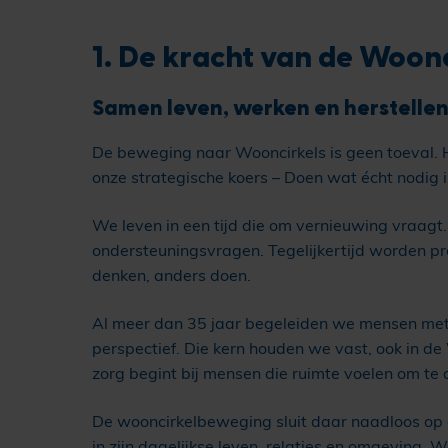
1. De kracht van de Woonc
Samen leven, werken en herstellen 
De beweging naar Wooncirkels is geen toeval. He
onze strategische koers – Doen wat écht nodi
We leven in een tijd die om vernieuwing vraagt.
ondersteuningsvragen. Tegelijkertijd worden pro
denken, anders doen.
Al meer dan 35 jaar begeleiden we mensen met e
perspectief. Die kern houden we vast, ook in d
zorg begint bij mensen die ruimte voelen om te 
De wooncirkelbeweging sluit daar naadloos op a
in zijn dagelijkse leven, relaties en omgeving.