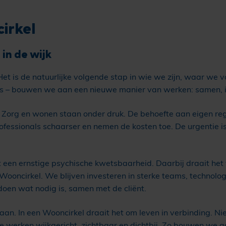
irkel
in de wijk
t is de natuurlijke volgende stap in wie we zijn, waar we v
g is – bouwen we aan een nieuwe manier van werken: samen, 
 Zorg en wonen staan onder druk. De behoefte aan eigen regi
fessionals schaarser en nemen de kosten toe. De urgentie is 
en ernstige psychische kwetsbaarheid. Daarbij draait het v
e Wooncirkel. We blijven investeren in sterke teams, techn
doen wat nodig is, samen met de cliënt.
an. In een Wooncirkel draait het om leven in verbinding. N
 We werken wijkgericht, zichtbaar en dichtbij. Zo bouwen we 