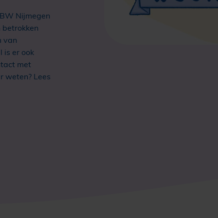
RIBW Nijmegen
n betrokken
m van
is er ook
ntact met
er weten? Lees