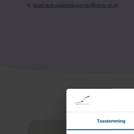
E:
team.lent.willemskwartier@ribw-nr.nl
Toestemming