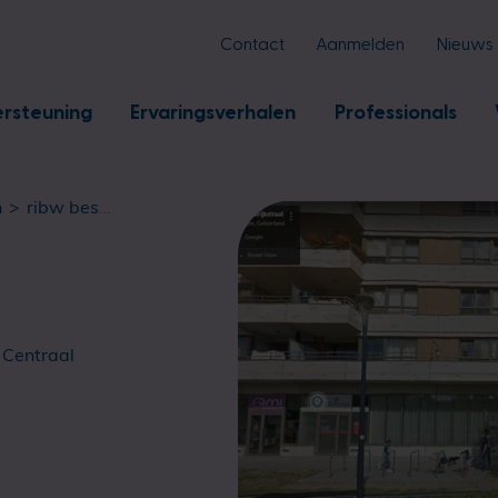
Contact
Aanmelden
Nieuws
rsteuning
Ervaringsverhalen
Professionals
n
ribw beschermd wonen lent/willemskwartier
 Centraal