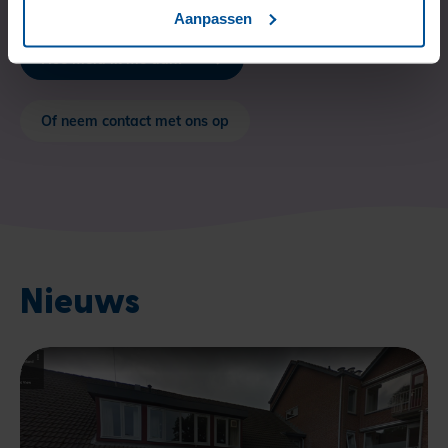
Aanpassen
Hoe meld ik me aan?
Of neem contact met ons op
Nieuws