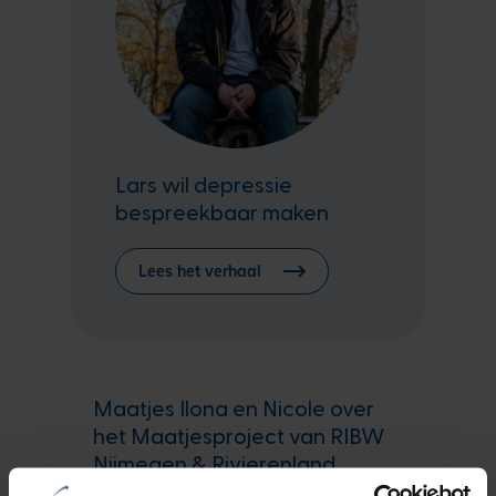
Lars wil depressie
bespreekbaar maken
Lees het verhaal
Maatjes Ilona en Nicole over
het Maatjesproject van RIBW
Nijmegen & Rivierenland