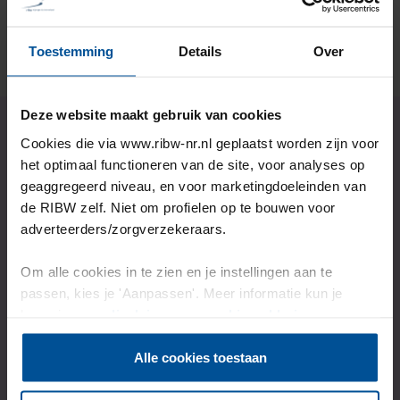
Lees het verhaal
Toestemming
Details
Over
Deze website maakt gebruik van cookies
Cookies die via www.ribw-nr.nl geplaatst worden zijn voor
Wil jij ook onze
het optimaal functioneren van de site, voor analyses op
geaggregeerd niveau, en voor marketingdoeleinden van
ondersteuning?
de RIBW zelf. Niet om profielen op te bouwen voor
adverteerders/zorgverzekeraars.
Om alle cookies in te zien en je instellingen aan te
Kijk dan op de aanmeldpagina welke stappen je kan
passen, kies je 'Aanpassen'. Meer informatie kun je
lezen in onze
disclaimer-
en
cookieverklaring
.
zetten.
Of neem contact met ons op als je vragen hebt.
Alle cookies toestaan
Bijvoorbeeld over onze begeleiding naar herstel.