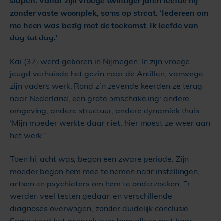
slapen. Vanaf zijn vroege twintiger jaren leefde hij
zonder vaste woonplek, soms op straat. ‘Iedereen om
me heen was bezig met de toekomst. Ik leefde van
dag tot dag.’
Kai (37) werd geboren in Nijmegen. In zijn vroege
jeugd verhuisde het gezin naar de Antillen, vanwege
zijn vaders werk. Rond z’n zevende keerden ze terug
naar Nederland, een grote omschakeling: andere
omgeving, andere structuur, andere dynamiek thuis.
‘Mijn moeder werkte daar niet, hier moest ze weer aan
het werk.’
Toen hij acht was, begon een zware periode. Zijn
moeder begon hem mee te nemen naar instellingen,
artsen en psychiaters om hem te onderzoeken. Er
werden veel testen gedaan en verschillende
diagnoses overwogen, zonder duidelijk conclusie.
Soms werd het gesprek over hem alleen met haar