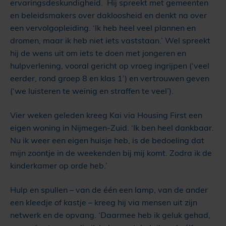
ervaringsdeskundigheid. Hij spreekt met gemeenten
en beleidsmakers over dakloosheid en denkt na over
een vervolgopleiding. ‘Ik heb heel veel plannen en
dromen, maar ik heb niet iets vaststaan.’ Wel spreekt
hij de wens uit om iets te doen met jongeren en
hulpverlening, vooral gericht op vroeg ingrijpen (‘veel
eerder, rond groep 8 en klas 1’) en vertrouwen geven
(‘we luisteren te weinig en straffen te veel’).
Vier weken geleden kreeg Kai via Housing First een
eigen woning in Nijmegen-Zuid. ‘Ik ben heel dankbaar.
Nu ik weer een eigen huisje heb, is de bedoeling dat
mijn zoontje in de weekenden bij mij komt. Zodra ik de
kinderkamer op orde heb.’
Hulp en spullen – van de één een lamp, van de ander
een kleedje of kastje – kreeg hij via mensen uit zijn
netwerk en de opvang. ‘Daarmee heb ik geluk gehad,