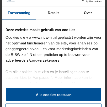
Lees het verhaal
Toestemming
Details
Over
Deze website maakt gebruik van cookies
Cookies die via www.ribw-nr.nl geplaatst worden zijn voor
Wil jij ook onze
het optimaal functioneren van de site, voor analyses op
geaggregeerd niveau, en voor marketingdoeleinden van
ondersteuning?
de RIBW zelf. Niet om profielen op te bouwen voor
adverteerders/zorgverzekeraars.
Om alle cookies in te zien en je instellingen aan te
Kijk dan op de aanmeldpagina welke stappen je kan
passen, kies je 'Aanpassen'. Meer informatie kun je
zetten.
lezen in onze
disclaimer-
en
cookieverklaring
.
Of neem contact met ons op als je vragen hebt.
Alle cookies toestaan
Bijvoorbeeld over onze begeleiding naar herstel.