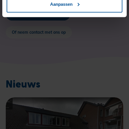
Aanpassen
Hoe meld ik me aan?
Of neem contact met ons op
Nieuws