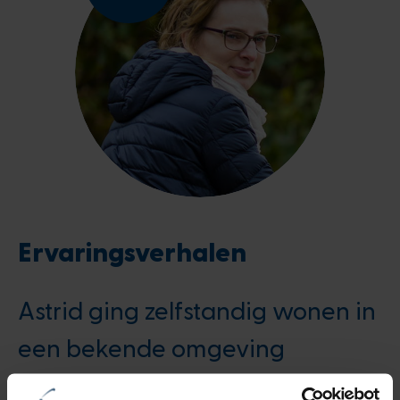
Ervaringsverhalen
Astrid ging zelfstandig wonen in
een bekende omgeving