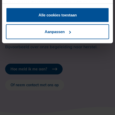
lezen in onze
disclaimer-
en
cookieverklaring
.
Alle cookies toestaan
Kijk dan op de aanmeldpagina welke stappen je kan
zetten.
Aanpassen
Of neem contact met ons op als je vragen hebt.
Bijvoorbeeld over onze begeleiding naar herstel.
Hoe meld ik me aan?
Of neem contact met ons op