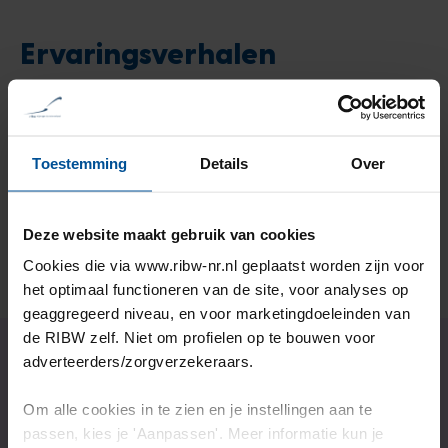
Ervaringsverhalen
Christel werkt bij de RIBW en
weet hoe het is om cliënt te zijn
Toestemming
Details
Over
Lees het verhaal
Deze website maakt gebruik van cookies
Cookies die via www.ribw-nr.nl geplaatst worden zijn voor
het optimaal functioneren van de site, voor analyses op
geaggregeerd niveau, en voor marketingdoeleinden van
de RIBW zelf. Niet om profielen op te bouwen voor
adverteerders/zorgverzekeraars.
Wil jij ook onze
Om alle cookies in te zien en je instellingen aan te
ondersteuning?
passen, kies je 'Aanpassen'. Meer informatie kun je