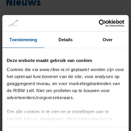
Nieuws
Toestemming
Details
Over
Deze website maakt gebruik van cookies
Cookies die via www.ribw-nr.nl geplaatst worden zijn voor
het optimaal functioneren van de site, voor analyses op
geaggregeerd niveau, en voor marketingdoeleinden van
de RIBW zelf. Niet om profielen op te bouwen voor
adverteerders/zorgverzekeraars.
Een laagdrempelige ontmoetingsplek
Om alle cookies in te zien en je instellingen aan te
voor inwoners van Wijchen
passen, kies je 'Aanpassen'. Meer informatie kun je
lezen in onze
disclaimer-
en
cookieverklaring
.