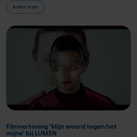
Artikel lezen
Filmvertoning ‘Mijn woord tegen het
mijne’ bij LUMEN