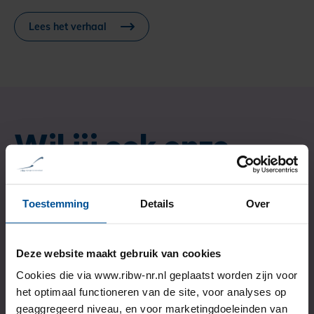
Lees het verhaal
Wil jij ook onze
ondersteuning?
Toestemming
Details
Over
Kijk dan op de aanmeldpagina welke stappen je kan
Deze website maakt gebruik van cookies
zetten.
Cookies die via www.ribw-nr.nl geplaatst worden zijn voor
Of neem contact met ons op als je vragen hebt.
het optimaal functioneren van de site, voor analyses op
Bijvoorbeeld over onze begeleiding naar herstel.
geaggregeerd niveau, en voor marketingdoeleinden van