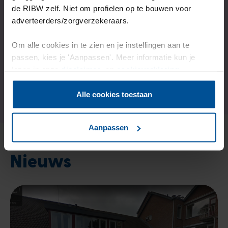
de RIBW zelf. Niet om profielen op te bouwen voor
adverteerders/zorgverzekeraars.
Hoe meld ik me aan?
Om alle cookies in te zien en je instellingen aan te
passen, kies je 'Aanpassen'. Meer informatie kun je
lezen in onze
disclaimer-
en
cookieverklaring
.
Of neem contact met ons op
Alle cookies toestaan
Aanpassen
Nieuws