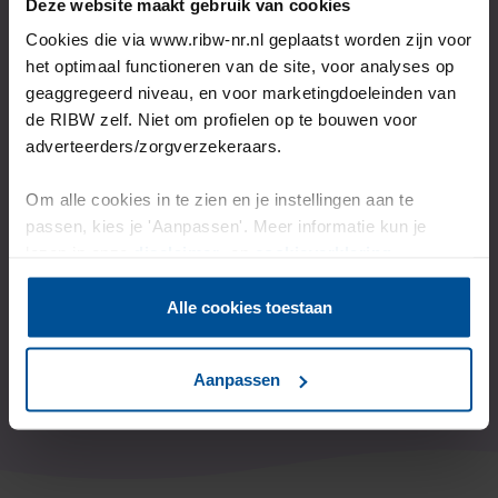
Deze website maakt gebruik van cookies
Cookies die via www.ribw-nr.nl geplaatst worden zijn voor
het optimaal functioneren van de site, voor analyses op
Kijk dan op de aanmeldpagina welke stappen je kan
geaggregeerd niveau, en voor marketingdoeleinden van
zetten.
de RIBW zelf. Niet om profielen op te bouwen voor
adverteerders/zorgverzekeraars.
Of neem contact met ons op als je vragen hebt.
Bijvoorbeeld over onze begeleiding naar herstel.
Om alle cookies in te zien en je instellingen aan te
passen, kies je 'Aanpassen'. Meer informatie kun je
lezen in onze
disclaimer-
en
cookieverklaring
.
Hoe meld ik me aan?
Alle cookies toestaan
Of neem contact met ons op
Aanpassen