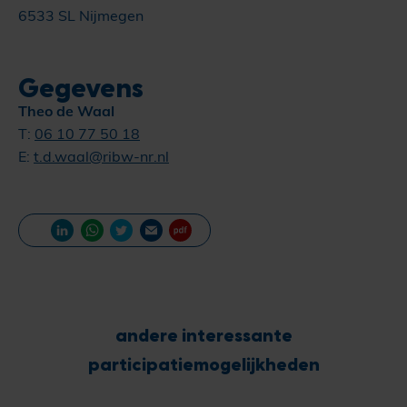
6533 SL Nijmegen
Gegevens
Theo de Waal
T:
06 10 77 50 18
E:
t.d.waal@ribw-nr.nl
andere interessante
participatiemogelijkheden