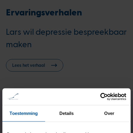
Ervaringsverhalen
Lars wil depressie bespreekbaar
maken
Lees het verhaal
Wil jij ook onze
Toestemming
Details
Over
ondersteuning?