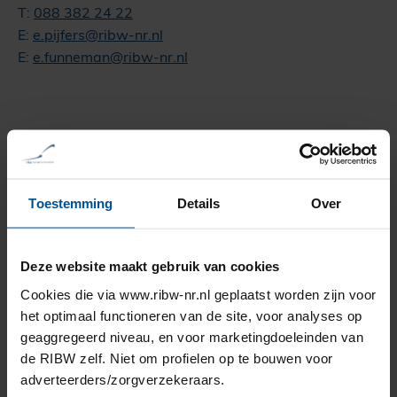
T:
088 382 24 22
E:
e.pijfers@ribw-nr.nl
E:
e.funneman@ribw-nr.nl
Participatie & werk
Drijfveren achter maatschappelijk herstel zijn
Toestemming
Details
Over
activering en participatie. Wij ondersteunen cliënten
om voor hen passende daginvulling te vinden. Een
zinvolle besteding van de dag zorgt voor structuur in
Deze website maakt gebruik van cookies
het leven. De RIBW biedt activiteiten en
Cookies die via www.ribw-nr.nl geplaatst worden zijn voor
ontmoetingsmogelijkheden om mensen met
het optimaal functioneren van de site, voor analyses op
een ernstige psychische kwetsbaarheid daarbij te
geaggregeerd niveau, en voor marketingdoeleinden van
ondersteunen.
de RIBW zelf. Niet om profielen op te bouwen voor
adverteerders/zorgverzekeraars.
Mensen met een ernstige psychische kwetsbaarheid