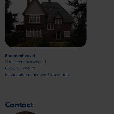
Bloemenheuvel
Van Heemstraweg 11
6551 DL Weurt
E:
nunnbloemenheuvel@ribw-nr.nl
Contact