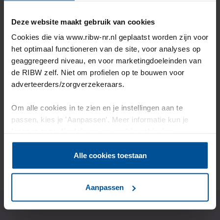
Deze website maakt gebruik van cookies
Ervaringsverhalen
Cookies die via www.ribw-nr.nl geplaatst worden zijn voor
het optimaal functioneren van de site, voor analyses op
geaggregeerd niveau, en voor marketingdoeleinden van
Lamar over werk als medicijn &
de RIBW zelf. Niet om profielen op te bouwen voor
adverteerders/zorgverzekeraars.
iets meemaken op de
Om alle cookies in te zien en je instellingen aan te
arbeidsmarkt
passen, kies je 'Aanpassen'. Meer informatie kun je
lezen in onze
disclaimer-
en
cookieverklaring
.
Lees het verhaal
Alle cookies toestaan
Aanpassen